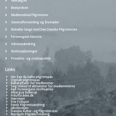
Vedtægter
Bestyrelsen
Medlemsblad Pilgrimmen
Generalforsamling og årsmøder
Ibskaller langs med Den Danske Pilgrimsrute
Foreningens historie
Adresseændring
Kontooplysninger
Privatlivs- og cookiepolitik
Links
Her kan du købe pilgrimspas
Digitalt pilgrimspas
Rabataftaler for medlemmer
Søg tilskud til aktiviteter for medlemmerne
Køb foreningens stofmærke
Albergue Ballerup
Friluftsrådet.dk
Hærvejen
Frie Fodspor
Fynsk Pilgrimsvandring
Jakobsvejen
Danske Kultur- og Pilgrimsruter
Nordjysk Pilgrimsforening