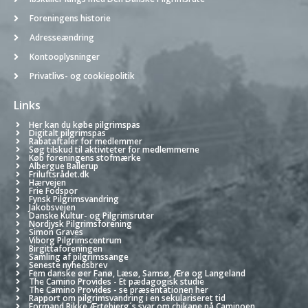
Foreningens historie
Adresseændring
Kontooplysninger
Privatlivs- og cookiepolitik
Links
Her kan du købe pilgrimspas
Digitalt pilgrimspas
Rabataftaler for medlemmer
Søg tilskud til aktiviteter for medlemmerne
Køb foreningens stofmærke
Albergue Ballerup
Friluftsrådet.dk
Hærvejen
Frie Fodspor
Fynsk Pilgrimsvandring
Jakobsvejen
Danske Kultur- og Pilgrimsruter
Nordjysk Pilgrimsforening
Simon Graves
Viborg Pilgrimscentrum
Birgittaforeningen
Samling af pilgrimssange
Seneste nyhedsbrev
Fem danske øer Fanø, Læsø, Samsø, Ærø og Langeland
The Camino Provides - Et pædagogisk studie
The Camino Provides - se præsentationen her
Rapport om pilgrimsvandring i en sekulariseret tid
Formand Rikke Ærtebjerg´s svar om chikane på Caminoen