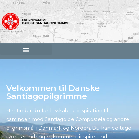
Velkommen til Danske
Santiagopilgrimme
Her finder du fællesskab og inspiration til
caminoen mod Santiago de Compostela og andre
pilgrimsmål i Danmark og Norden. Du kan deltage
i vores vandringer, komme til inspirerende